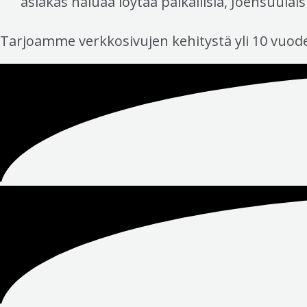
asiakas haluaa löytää paikallisia, Joensuulais
Tarjoamme verkkosivujen kehitystä yli 10 vuo