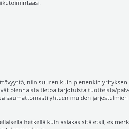
iiketoimintaasi.
ttävyyttä, niin suuren kuin pienenkin yrityksen 
ävät olennaista tietoa tarjotuista tuotteista/palv
itua saumattomasti yhteen muiden järjestelmien
ellaisella hetkellä kuin asiakas sitä etsii, esim