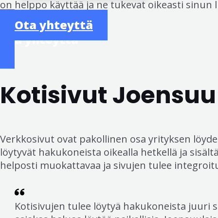
on helppo käyttää ja ne tukevat oikeasti sinun l
Ota yhteyttä
Ota yhteyttä
Kotisivut Joensuu
Verkkosivut ovat pakollinen osa yrityksen löyde
löytyvät hakukoneista oikealla hetkellä ja sisält
helposti muokattavaa ja sivujen tulee integro
Kotisivujen tulee löytyä hakukoneista juuri s