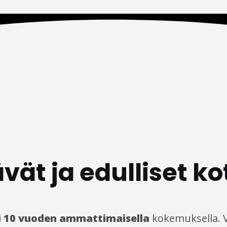
vät ja edulliset ko
i 10 vuoden ammattimaisella
kokemuksella. V